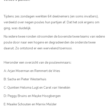
Tijdens zes zondagen werkten 64 deelnemers (en soms invallers),
verdeeld over negen poules hun partijen af. Dat het ook ergens om
ging, was duidelijk.
Na iedere twee ronden stroomden de bovenste twee teams van iedere
poule door naar een hogere en degradeerden de onderste twee
daaruit. Zo ontstond er een wervelend toernooi.
Hieronder een overzicht van de poulewinnaars:
A: Arjan Moerman en Remmert de Vries
B: Sacha en Pieter Westerhuis
C: Quintien Heloma Lugt en Carel van Venetiën
D: Peggy Bruins en Mayke Hoogbergen
E: Maaike Schouten en Marnix Mulder