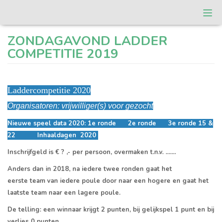
Togg
navi
T.C. Roomburg
ZONDAGAVOND LADDER
COMPETITIE 2019
Laddercompetitie 2020
Organisatoren: vrijwilliger(s) voor gezocht
Nieuwe speel data 2020: 1e ronde 2e ronde 3e ronde 15 &
22 Inhaaldagen 2020
Inschrijfgeld is € ? ,- per persoon, overmaken t.n.v. .......
Anders dan in 2018, na iedere twee ronden gaat het
eerste team van iedere poule door naar een hogere en gaat het
laatste team naar een lagere poule.
De telling: een winnaar krijgt 2 punten, bij gelijkspel 1 punt en bij
verlies 0 punten.