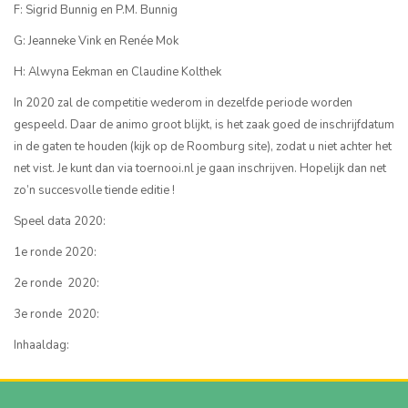
F: Sigrid Bunnig en P.M. Bunnig
G: Jeanneke Vink en Renée Mok
H: Alwyna Eekman en Claudine Kolthek
In 2020 zal de competitie wederom in dezelfde periode worden
gespeeld. Daar de animo groot blijkt, is het zaak goed de inschrijfdatum
in de gaten te houden (kijk op de Roomburg site), zodat u niet achter het
net vist. Je kunt dan via toernooi.nl je gaan inschrijven. Hopelijk dan net
zo’n succesvolle tiende editie !
Speel data 2020:
1e ronde 2020:
2e ronde 2020:
3e ronde 2020:
Inhaaldag: