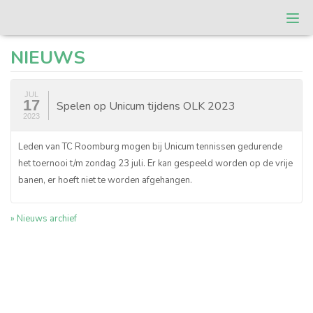
Togg
navi
T.C. Roomburg
NIEUWS
JUL
17
Spelen op Unicum tijdens OLK 2023
2023
Leden van TC Roomburg mogen bij Unicum tennissen gedurende
het toernooi t/m zondag 23 juli. Er kan gespeeld worden op de vrije
banen, er hoeft niet te worden afgehangen.
» Nieuws archief